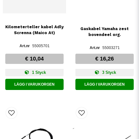
Kilometerteller kabel Adly
Gaskabel Yamaha zest
Screnna (Maico At)
bovendeel org.
55005701
55003271
€ 10,04
€ 16,26
1 Styck
3 Styck
LÄGG I VARUKORGEN
LÄGG I VARUKORGEN