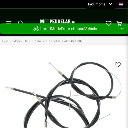
brandModelYear.chooseVehicle
Hem
Moped - MC
Kabels
Kabel set Solex 45 > 3800