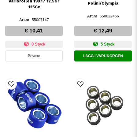
Variorollen 19X17 12.5Gr
Polini/Olympia
125Cc
550022466
55007147
€ 10,41
€ 12,49
0 Styck
5 Styck
Bevaka
LÄGG I VARUKORGEN