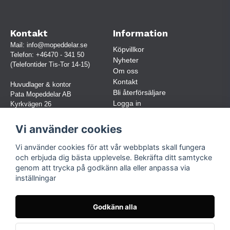
Kontakt
Information
Mail:
info@mopeddelar.se
Köpvillkor
Telefon:
+46470 - 341 50
Nyheter
(Telefontider Tis-Tor 14-15)
Om oss
Kontakt
Huvudlager & kontor
Bli återförsäljare
Pata Mopeddelar AB
Logga in
Kyrkvägen 26
362 58 LINNERYD
(OBS. Endast förbokade besök)
Vi använder cookies
Org.nr:
559030-5248
Vi använder cookies för att vår webbplats skall fungera
Jur. namn: Pata Mopeddelar AB
och erbjuda dig bästa upplevelse. Bekräfta ditt samtycke
genom att trycka på godkänn alla eller anpassa via
inställningar
Följ oss
Facebook
Godkänn alla
Instagram
TikTok