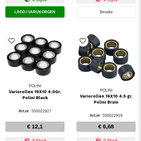
LÄGG I VARUKORGEN
Bevaka
POLINI
POLINI
Variorollen 19X10 4.0Gr.
Variorollen 16X10 4.5 gr.
Polini Black
Polini Bruin
550022927
550022919
€ 12,1
€ 6,68
0 Styck
0 Styck