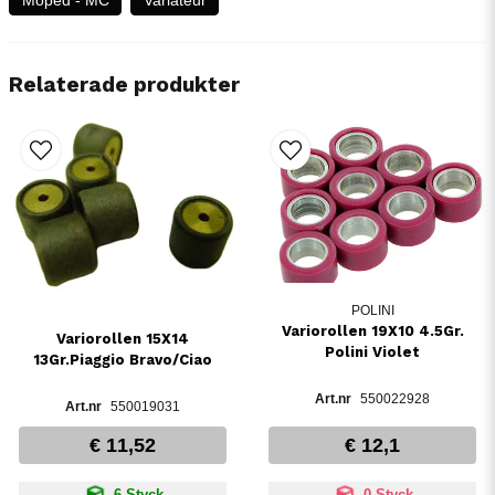
Relaterade produkter
POLINI
Variorollen 19X10 4.5Gr.
Variorollen 15X14
Polini Violet
13Gr.Piaggio Bravo/Ciao
550022928
550019031
€ 11,52
€ 12,1
6 Styck
0 Styck