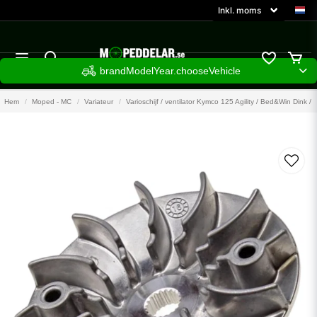
brandModelYear.chooseVehicle
Hem
Moped - MC
Variateur
Varioschijf / ventilator Kymco 125 Agility / Bed&Win Dink /