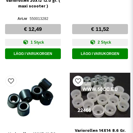
Variorollen 20X12 12.0 gr. (
maxi scooter )
550013282
€ 12,49
€ 11,52
1 Styck
2 Styck
LÄGG I VARUKORGEN
LÄGG I VARUKORGEN
Variorollen 14X14 8.6 Gr.