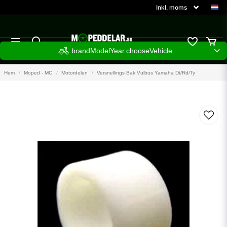
brandModelYear.chooseVehicle
Hem
Moped - MC
Motordelen
Versnellings Bak Vulbus Yamaha Dt/Rd/Ty