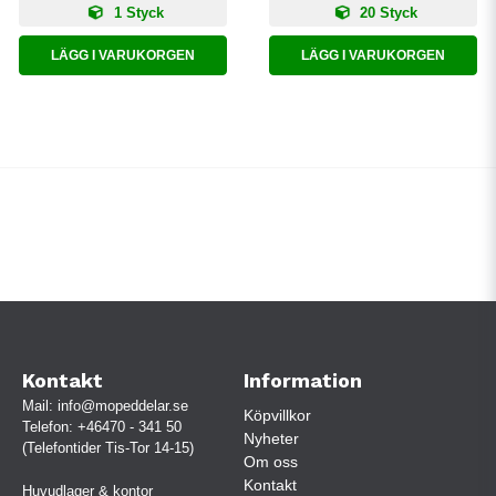
1 Styck
20 Styck
LÄGG I VARUKORGEN
LÄGG I VARUKORGEN
Kontakt
Information
Mail:
info@mopeddelar.se
Köpvillkor
Telefon:
+46470 - 341 50
Nyheter
(Telefontider Tis-Tor 14-15)
Om oss
Kontakt
Huvudlager & kontor