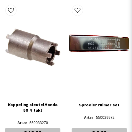
Koppeling sleutelHonda
Sproeier ruimer set
50 4 takt
550029972
550033270