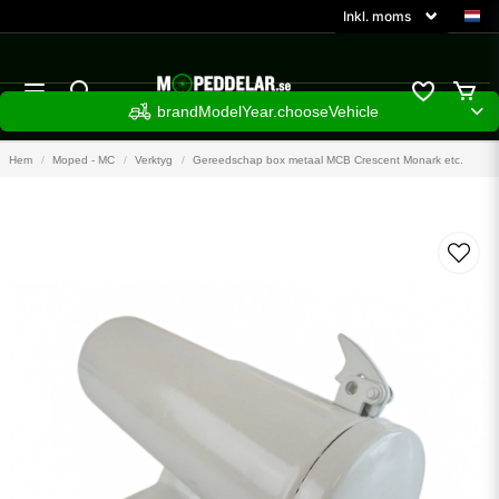
brandModelYear.chooseVehicle
Hem
Moped - MC
Verktyg
Gereedschap box metaal MCB Crescent Monark etc.