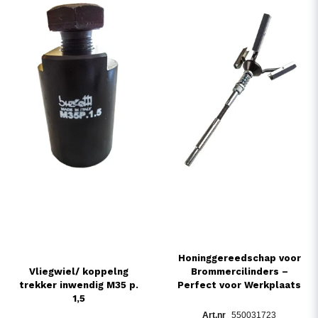
Honinggereedschap voor
Vliegwiel/ koppelng
Brommercilinders –
trekker inwendig M35 p.
Perfect voor Werkplaats
1,5
550031723