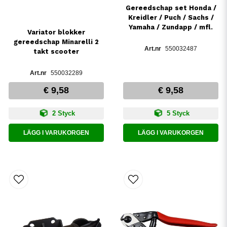
Gereedschap set Honda /
Kreidler / Puch / Sachs /
Yamaha / Zundapp / mfl.
Variator blokker
gereedschap Minarelli 2
550032487
takt scooter
550032289
€ 9,58
€ 9,58
2 Styck
5 Styck
LÄGG I VARUKORGEN
LÄGG I VARUKORGEN