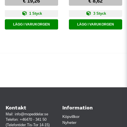
€ 19,26
€ 8,62
1 Styck
3 Styck
LÄGG I VARUKORGEN
LÄGG I VARUKORGEN
Kontakt
Information
Mail:
info@mopeddelar.se
Köpvillkor
Telefon:
+46470 - 341 50
Nyheter
(Telefontider Tis-Tor 14-15)