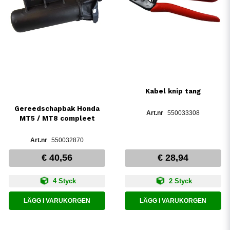
Kabel knip tang
Gereedschapbak Honda
550033308
MT5 / MT8 compleet
550032870
€ 40,56
€ 28,94
4 Styck
2 Styck
LÄGG I VARUKORGEN
LÄGG I VARUKORGEN