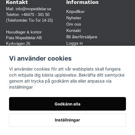
Kontakt
Information
Mail:
info@mopeddelar.se
Köpvillkor
Telefon:
+46470 - 341 50
Nyheter
(Telefontider Tis-Tor 14-15)
Om oss
Kontakt
Huvudlager & kontor
Bli återförsäljare
Pata Mopeddelar AB
Logga in
Kyrkvägen 26
362 58 LINNERYD
(OBS. Endast förbokade besök)
Vi använder cookies
Org.nr:
559030-5248
Vi använder cookies för att vår webbplats skall fungera
Jur. namn: Pata Mopeddelar AB
och erbjuda dig bästa upplevelse. Bekräfta ditt samtycke
genom att trycka på godkänn alla eller anpassa via
inställningar
Följ oss
Facebook
Godkänn alla
Instagram
TikTok
Inställningar