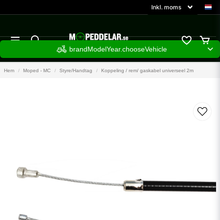
brandModelYear.chooseVehicle
Hem
Moped - MC
Styre/Handtag
Koppeling / rem/ gaskabel universeel 2m