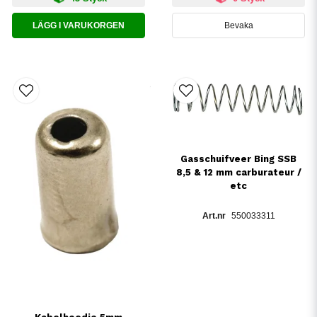
LÄGG I VARUKORGEN
Bevaka
Gasschuifveer Bing SSB
8,5 & 12 mm carburateur /
etc
550033311