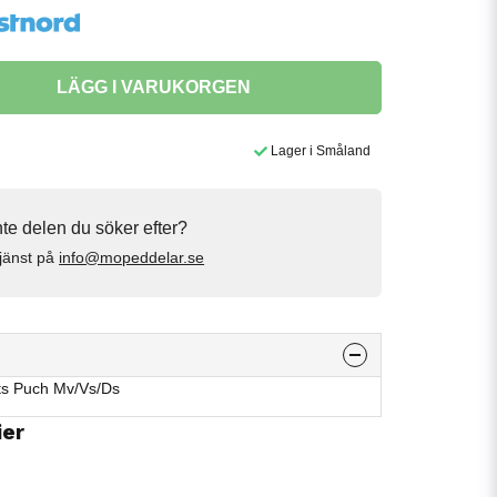
LÄGG I VARUKORGEN
Lager i Småland
inte delen du söker efter?
jänst på
info@mopeddelar.se
ts Puch Mv/Vs/Ds
ier