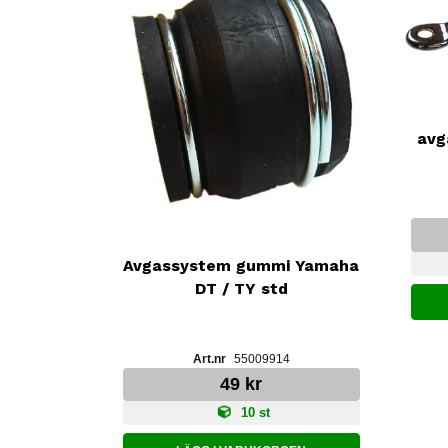
avg
Avgassystem gummi Yamaha
DT / TY std
55009914
49 kr
10 st