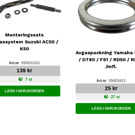
Monteringssats
assystem Suzuki AC50 /
K50
Avgaspackning Yamaha
/ DT80 / FS1 / RD50 / 
550031101
/mfl.
139 kr
7 st
55001612
25 kr
LÄGG I VARUKORGEN
27 st
LÄGG I VARUKORGEN