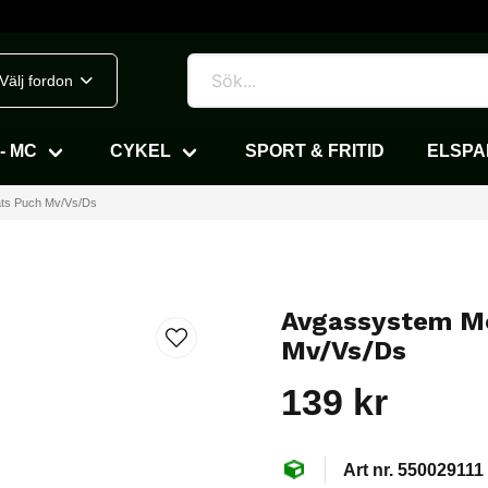
Välj fordon
- MC
CYKEL
SPORT & FRITID
ELSP
ts Puch Mv/Vs/Ds
Avgassystem Mo
Mv/Vs/Ds
139 kr
550029111