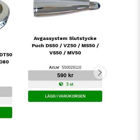
Avgassystem Slutstycke
Puch DS50 / VZ50 / MS50 /
VS50 / MV50
 DT50
RD80
Packnin
550029110
Maxi S
590 kr
3 st
LÄGG I VARUKORGEN
LÄ