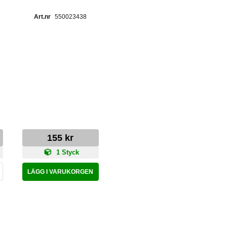
550023438
155 kr
1 Styck
LÄGG I VARUKORGEN