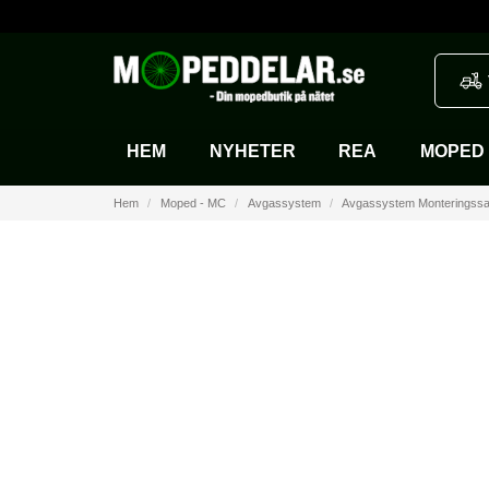
HEM
NYHETER
REA
MOPED 
Hem
Moped - MC
Avgassystem
Avgassystem Monteringssa