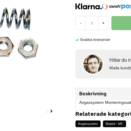
-
+
Snabba leveranser
Hittar du 
Maila kundt
Beskrivning
Avgassystem Monteringssa
Relaterade kategor
Avgassystem
Moped - MC