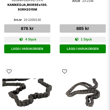
REGINA-DERVIO S.P.A
23-2146
KAMKEDJA,MORSEx130.
92RH2015M
23-2205/130
876 kr
885 kr
4 Styck
1 Styck
LÄGG I VARUKORGEN
LÄGG I VARUKORGEN