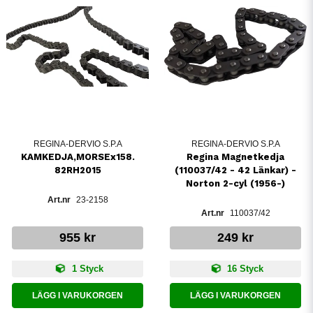
REGINA-DERVIO S.P.A
REGINA-DERVIO S.P.A
KAMKEDJA,MORSEx158.
Regina Magnetkedja
82RH2015
(110037/42 - 42 Länkar) -
Norton 2-cyl (1956-)
23-2158
110037/42
955 kr
249 kr
1 Styck
16 Styck
LÄGG I VARUKORGEN
LÄGG I VARUKORGEN