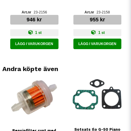
23-2156
23-2158
946 kr
955 kr
1 st
1 st
LÄGG I VARUKORGEN
LÄGG I VARUKORGEN
Andra köpte även
Sotsats Ilo G-50 Piano
Bensinfilter runt med