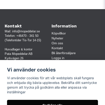
Kontakt
Information
Mail:
info@mopeddelar.se
Köpvillkor
Telefon:
+46470 - 341 50
Nyheter
(Telefontider Tis-Tor 14-15)
Om oss
Kontakt
Huvudlager & kontor
Bli återförsäljare
Pata Mopeddelar AB
Logga in
Kyrkvägen 26
362 58 LINNERYD
(OBS. Endast förbokade besök)
Vi använder cookies
Org.nr:
559030-5248
Vi använder cookies för att vår webbplats skall fungera
Jur. namn: Pata Mopeddelar AB
och erbjuda dig bästa upplevelse. Bekräfta ditt samtycke
genom att trycka på godkänn alla eller anpassa via
inställningar
Följ oss
Facebook