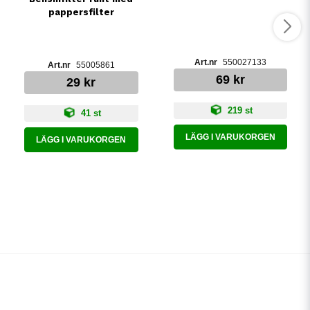
pappersfilter
550027133
55005861
69 kr
29 kr
219 st
41 st
LÄGG I VARUKORGEN
LÄGG I VARUKORGEN