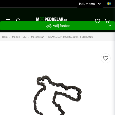
Välj fordon
Hem
Moped - MC
Motordelar
KAMKEDJA,MORSEx104. 82RH2015