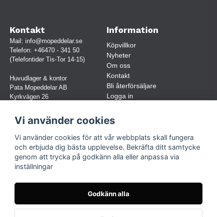
Kontakt
Information
Mail:
info@mopeddelar.se
Köpvillkor
Telefon:
+46470 - 341 50
Nyheter
(Telefontider Tis-Tor 14-15)
Om oss
Kontakt
Huvudlager & kontor
Bli återförsäljare
Pata Mopeddelar AB
Logga in
Kyrkvägen 26
362 58 LINNERYD
(OBS. Endast förbokade besök)
Vi använder cookies
Org.nr:
559030-5248
Vi använder cookies för att vår webbplats skall fungera
Jur. namn: Pata Mopeddelar AB
och erbjuda dig bästa upplevelse. Bekräfta ditt samtycke
genom att trycka på godkänn alla eller anpassa via
inställningar
Följ oss
Facebook
Godkänn alla
Instagram
TikTok