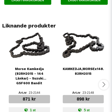
LÄGG I VARUKORGEN
LÄGG I VARUKORGEN
Liknande produkter
Morse Kamkedja
KAMKEDJA,MORSEx148.
(82RH2015 - 144
82RH2015
Länkar) - Suzuki
GSF600 Bandit
23-2144
23-2148
871 kr
898 kr
1 st
5 st