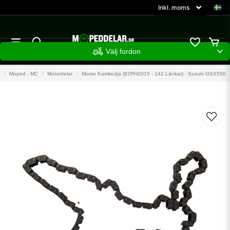
Välj fordon
Moped - MC
Motordelar
Morse Kamkedja (82RH2015 - 142 Länkar) - Suzuki GSX550