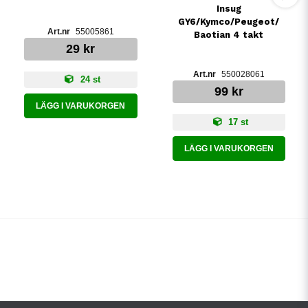
Insug
GY6/Kymco/Peugeot/
55005861
Baotian 4 takt
29 kr
550028061
24 st
99 kr
LÄGG I VARUKORGEN
17 st
LÄGG I VARUKORGEN