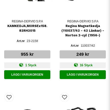
REGINA-DERVIO S.P.A
REGINA-DERVIO S.P.A
KAMKEDJA,MORSEx158.
Regina Magnetkedja
82RH2015
(110037/42 - 42 Länkar) -
Norton 2-cyl (1956-)
23-2158
110037/42
955 kr
249 kr
1 Styck
16 Styck
LÄGG I VARUKORGEN
LÄGG I VARUKORGEN