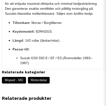
för att erbjuda maximal slitstyrka och minimal kedjesträckning.
Den garanterar exakta ventiltider och pålitlig motorgång på
Suzukis klassiska mellanklassare. Säljes som ändlös kedja.
Tillverkare:
Morse / BorgWarner.
Keydemodell:
82RH2015.
Längd:
142 rullar (länkar/nitar).
Passar till:
Suzuki GSX 550 E / EF / ES (Årsmodeller 1983–
1987).
Relaterade kategorier
Moped - MC
Motordelar
Relaterade produkter