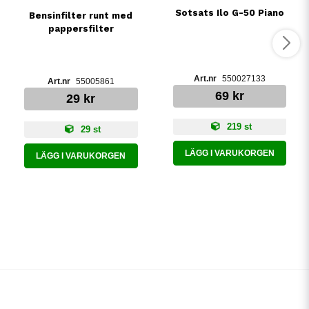
Sotsats Ilo G-50 Piano
Bensinfilter runt med
pappersfilter
550027133
55005861
69 kr
29 kr
219 st
29 st
LÄGG I VARUKORGEN
LÄGG I VARUKORGEN