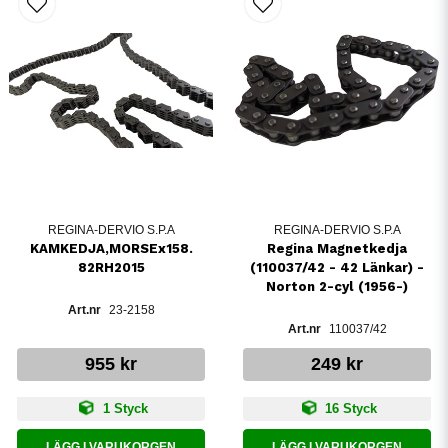
REGINA-DERVIO S.P.A
REGINA-DERVIO S.P.A
KAMKEDJA,MORSEx158.
Regina Magnetkedja
82RH2015
(110037/42 - 42 Länkar) -
Norton 2-cyl (1956-)
23-2158
110037/42
955 kr
249 kr
1 Styck
16 Styck
LÄGG I VARUKORGEN
LÄGG I VARUKORGEN