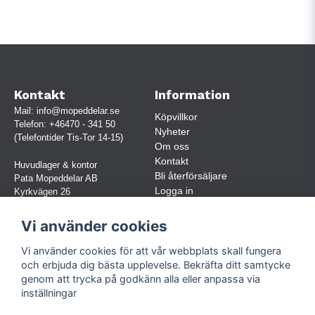
Kontakt
Information
Mail:
info@mopeddelar.se
Köpvillkor
Telefon:
+46470 - 341 50
Nyheter
(Telefontider Tis-Tor 14-15)
Om oss
Kontakt
Huvudlager & kontor
Bli återförsäljare
Pata Mopeddelar AB
Logga in
Kyrkvägen 26
362 58 LINNERYD
(OBS. Endast förbokade besök)
Vi använder cookies
Org.nr:
559030-5248
Vi använder cookies för att vår webbplats skall fungera
Jur. namn: Pata Mopeddelar AB
och erbjuda dig bästa upplevelse. Bekräfta ditt samtycke
genom att trycka på godkänn alla eller anpassa via
inställningar
Följ oss