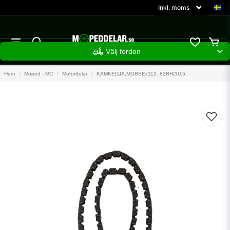
Välj fordon
Hem
Moped - MC
Motordelar
KAMKEDJA,MORSEx112. 82RH2015