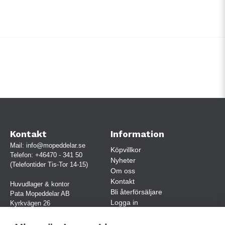
Kontakt
Information
Mail:
info@mopeddelar.se
Köpvillkor
Telefon:
+46470 - 341 50
Nyheter
(Telefontider Tis-Tor 14-15)
Om oss
Kontakt
Huvudlager & kontor
Bli återförsäljare
Pata Mopeddelar AB
Logga in
Kyrkvägen 26
362 58 LINNERYD
(OBS. Endast förbokade besök)