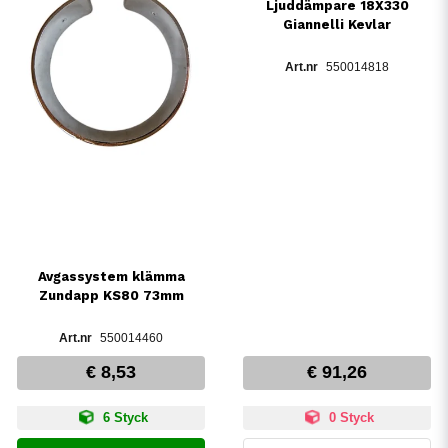
Ljuddämpare 18X330
Giannelli Kevlar
550014818
Avgassystem klämma
Zundapp KS80 73mm
550014460
€ 8,53
€ 91,26
6 Styck
0 Styck