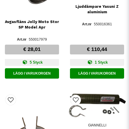
Ljuddämpare Yasuni Z
aluminium
Avgasfläns Jolly Moto Stor
550016361
SP Model Apr
550017979
€ 28,01
€ 110,44
5 Styck
1 Styck
LÄGG I VARUKORGEN
LÄGG I VARUKORGEN
GIANNELLI