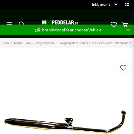
brandModelYear.chooseVehicle
Hem
Moped - MC
Avgassystem
Avgassystem Tomos A35 / Flexer euro2 26mm krom