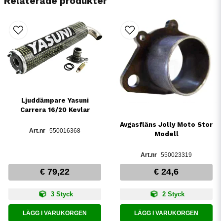
Relaterade produkter
Ljuddämpare Yasuni
Carrera 16/20 Kevlar
Avgasfläns Jolly Moto Stor
550016368
Modell
550023319
€ 79,22
€ 24,6
3 Styck
2 Styck
LÄGG I VARUKORGEN
LÄGG I VARUKORGEN