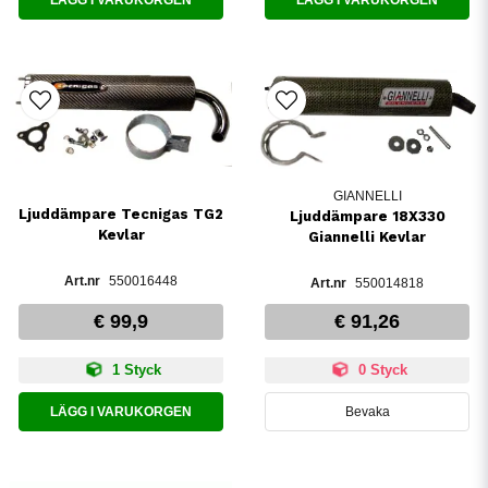
GIANNELLI
Ljuddämpare Tecnigas TG2
Ljuddämpare 18X330
Kevlar
Giannelli Kevlar
550016448
550014818
€ 99,9
€ 91,26
1 Styck
0 Styck
LÄGG I VARUKORGEN
Bevaka