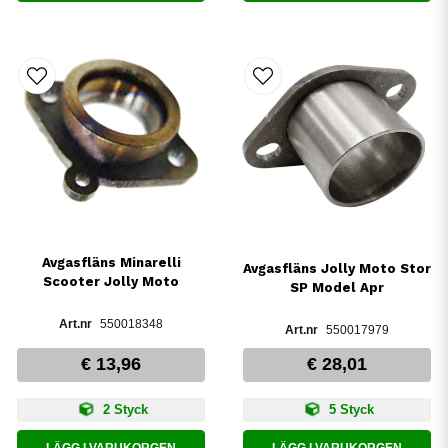
Avgasfläns Minarelli
Avgasfläns Jolly Moto Stor
Scooter Jolly Moto
SP Model Apr
550018348
550017979
€ 13,96
€ 28,01
2 Styck
5 Styck
LÄGG I VARUKORGEN
LÄGG I VARUKORGEN