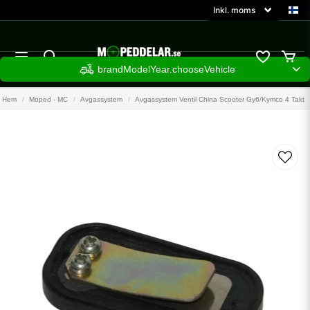
brandModelYear.chooseVehicle
Hem
Moped - MC
Avgassystem
Avgassystem Ventil China Scooter Gy6/Kymco 4 Takt