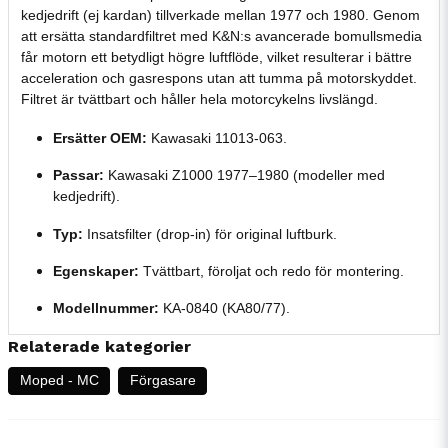
kedjedrift (ej kardan) tillverkade mellan 1977 och 1980. Genom
att ersätta standardfiltret med K&N:s avancerade bomullsmedia
får motorn ett betydligt högre luftflöde, vilket resulterar i bättre
acceleration och gasrespons utan att tumma på motorskyddet.
Filtret är tvättbart och håller hela motorcykelns livslängd.
Ersätter OEM:
Kawasaki 11013-063.
Passar:
Kawasaki Z1000 1977–1980 (modeller med
kedjedrift).
Typ:
Insatsfilter (drop-in) för original luftburk.
Egenskaper:
Tvättbart, föroljat och redo för montering.
Modellnummer:
KA-0840 (KA80/77).
Relaterade kategorier
Moped - MC
Förgasare