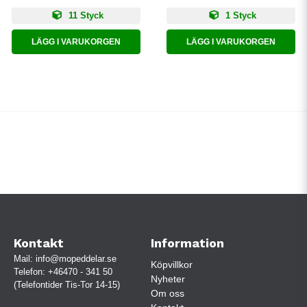
11 Styck
1 Styck
LÄGG I VARUKORGEN
LÄGG I VARUKORGEN
Kontakt
Information
Mail:
info@mopeddelar.se
Köpvillkor
Telefon:
+46470 - 341 50
Nyheter
(Telefontider Tis-Tor 14-15)
Om oss