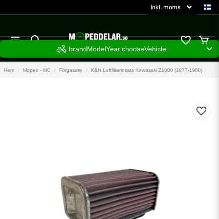
brandModelYear.chooseVehicle
Hem
Moped - MC
Förgasare
K&N Luftfilterinsats Kawasaki Z1000 (1977-1980)