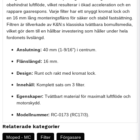
obehindrat luftflöde, vilket resulterar i ökad acceleration och en
rappare gasrespons. Varje filter har ett snyggt kromat lock och
en 16 mm lång monteringsfläns för säker och stabil fastsättning.
Filtren är tillverkade av K&N:s klassiska tvättbara bomullsmedia,
vilket gör dem till en hållbar investering som håller under hela
fordonets livslängd.
Anslutning:
40 mm (1-9/16") i centrum.
Flänslängd:
16 mm.
Design:
Runt och rakt med kromat lock.
Innehåll:
Komplett sats om 3 filter.
Egenskaper:
Tvättbart material för maximalt luftflöde och
motorskydd.
Modellnummer:
RC-0173 (RC17/3).
Relaterade kategorier
Moped - MC
Filter
Förgasare