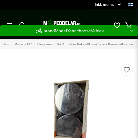
brandModelYear.chooseVehicle
Hem
Moped - MC
Förgasare
K&N Luftfilter Raka (40 mm) 3-pack Kromat utförande