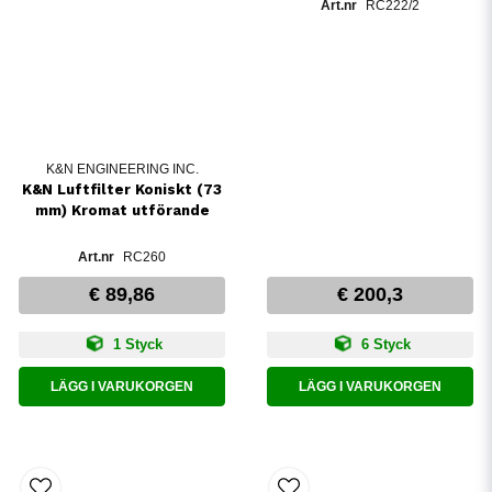
RC222/2
K&N ENGINEERING INC.
K&N Luftfilter Koniskt (73
mm) Kromat utförande
RC260
€ 89,86
€ 200,3
1 Styck
6 Styck
LÄGG I VARUKORGEN
LÄGG I VARUKORGEN