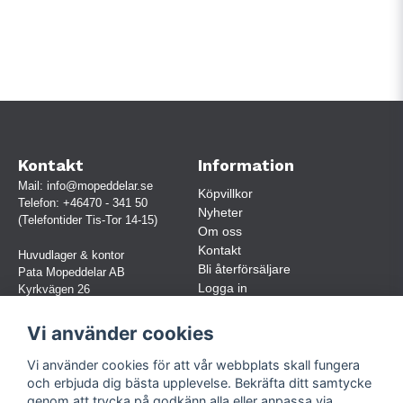
Kontakt
Information
Mail:
info@mopeddelar.se
Köpvillkor
Telefon:
+46470 - 341 50
Nyheter
(Telefontider Tis-Tor 14-15)
Om oss
Kontakt
Huvudlager & kontor
Bli återförsäljare
Pata Mopeddelar AB
Logga in
Kyrkvägen 26
362 58 LINNERYD
(OBS. Endast förbokade besök)
Vi använder cookies
Org.nr:
559030-5248
Vi använder cookies för att vår webbplats skall fungera
Jur. namn: Pata Mopeddelar AB
och erbjuda dig bästa upplevelse. Bekräfta ditt samtycke
genom att trycka på godkänn alla eller anpassa via