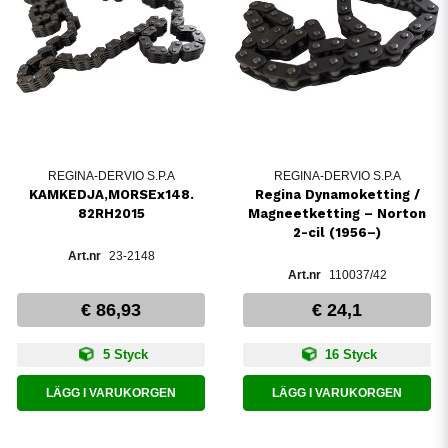
REGINA-DERVIO S.P.A
REGINA-DERVIO S.P.A
KAMKEDJA,MORSEx148.
Regina Dynamoketting /
82RH2015
Magneetketting – Norton
2-cil (1956–)
23-2148
110037/42
€ 86,93
€ 24,1
5 Styck
16 Styck
LÄGG I VARUKORGEN
LÄGG I VARUKORGEN