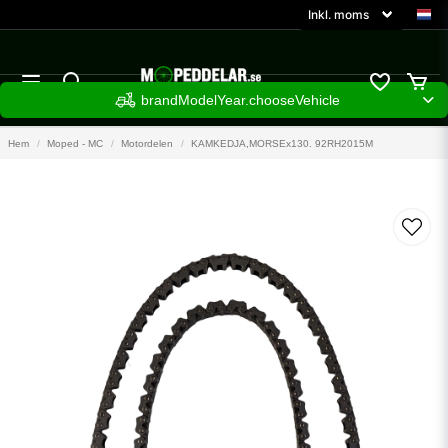
brandModelYear.chooseVehicle
Hem
Moped - MC
Motordelen
KAMKEDJA,MORSEx130. 92RH2015M