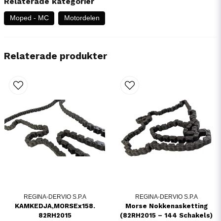
Relaterade kategorier
Moped - MC
Motordelen
Relaterade produkter
REGINA-DERVIO S.P.A
REGINA-DERVIO S.P.A
KAMKEDJA,MORSEx158.
Morse Nokkenasketting
82RH2015
(82RH2015 – 144 Schakels)