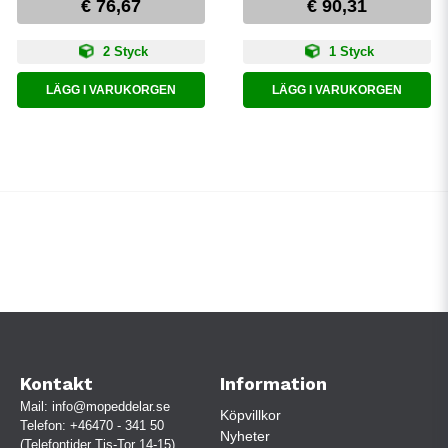
€ 76,67
€ 90,31
2 Styck
1 Styck
LÄGG I VARUKORGEN
LÄGG I VARUKORGEN
Kontakt
Information
Mail:
info@mopeddelar.se
Köpvillkor
Telefon:
+46470 - 341 50
Nyheter
(Telefontider Tis-Tor 14-15)