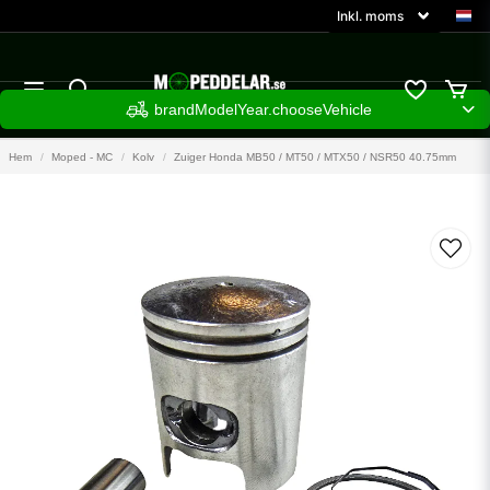
brandModelYear.chooseVehicle
Hem
Moped - MC
Kolv
Zuiger Honda MB50 / MT50 / MTX50 / NSR50 40.75mm