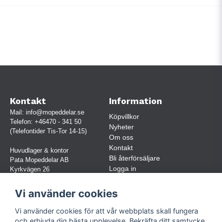
Kontakt
Information
Mail:
info@mopeddelar.se
Köpvillkor
Telefon:
+46470 - 341 50
Nyheter
(Telefontider Tis-Tor 14-15)
Om oss
Kontakt
Huvudlager & kontor
Bli återförsäljare
Pata Mopeddelar AB
Logga in
Kyrkvägen 26
362 58 LINNERYD
(OBS. Endast förbokade besök)
Vi använder cookies
Org.nr:
559030-5248
Vi använder cookies för att vår webbplats skall fungera
Jur. namn: Pata Mopeddelar AB
och erbjuda dig bästa upplevelse. Bekräfta ditt samtycke