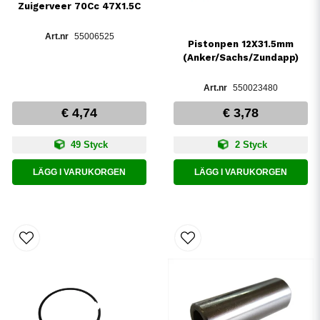
Zuigerveer 70Cc 47X1.5C
55006525
Pistonpen 12X31.5mm
(Anker/Sachs/Zundapp)
550023480
€ 4,74
€ 3,78
49 Styck
2 Styck
LÄGG I VARUKORGEN
LÄGG I VARUKORGEN