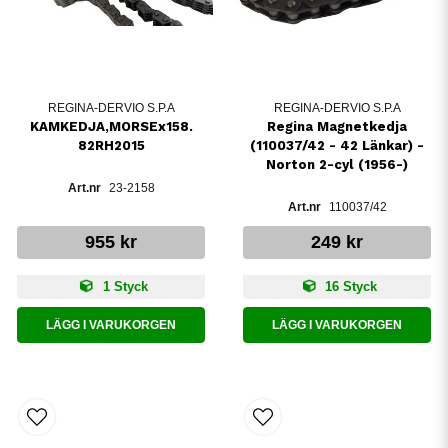
REGINA-DERVIO S.P.A
REGINA-DERVIO S.P.A
KAMKEDJA,MORSEx158.
Regina Magnetkedja
82RH2015
(110037/42 - 42 Länkar) -
Norton 2-cyl (1956-)
23-2158
110037/42
955 kr
249 kr
1 Styck
16 Styck
LÄGG I VARUKORGEN
LÄGG I VARUKORGEN