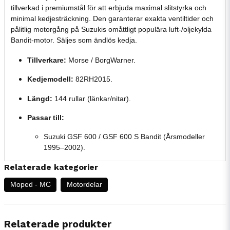
tillverkad i premiumstål för att erbjuda maximal slitstyrka och
minimal kedjesträckning. Den garanterar exakta ventiltider och
pålitlig motorgång på Suzukis omåttligt populära luft-/oljekylda
Bandit-motor. Säljes som ändlös kedja.
Tillverkare:
Morse / BorgWarner.
Kedjemodell:
82RH2015.
Längd:
144 rullar (länkar/nitar).
Passar till:
Suzuki GSF 600 / GSF 600 S Bandit (Årsmodeller
1995–2002).
Relaterade kategorier
Moped - MC
Motordelar
Relaterade produkter