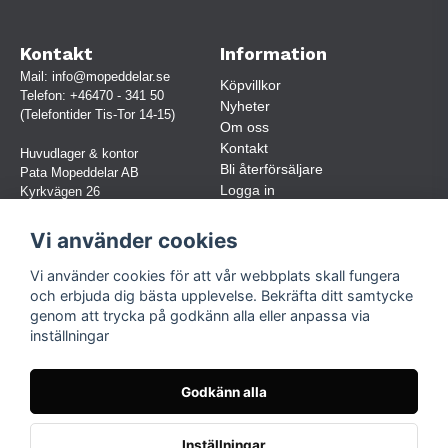
Kontakt
Information
Mail:
info@mopeddelar.se
Köpvillkor
Telefon:
+46470 - 341 50
Nyheter
(Telefontider Tis-Tor 14-15)
Om oss
Kontakt
Huvudlager & kontor
Bli återförsäljare
Pata Mopeddelar AB
Logga in
Kyrkvägen 26
362 58 LINNERYD
(OBS. Endast förbokade besök)
Vi använder cookies
Org.nr:
559030-5248
Vi använder cookies för att vår webbplats skall fungera
Jur. namn: Pata Mopeddelar AB
och erbjuda dig bästa upplevelse. Bekräfta ditt samtycke
genom att trycka på godkänn alla eller anpassa via
inställningar
Följ oss
Facebook
Godkänn alla
Instagram
TikTok
Inställningar