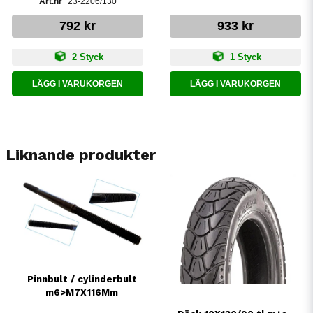
23-2206/130
792 kr
933 kr
2 Styck
1 Styck
LÄGG I VARUKORGEN
LÄGG I VARUKORGEN
Liknande produkter
Pinnbult / cylinderbult
m6>M7X116Mm