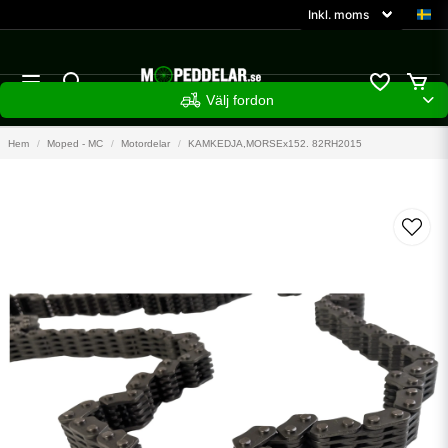
Välj fordon
Hem
Moped - MC
Motordelar
KAMKEDJA,MORSEx152. 82RH2015