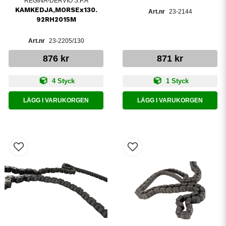
REGINA-DERVIO S.P.A
KAMKEDJA,MORSEx130.
23-2144
92RH2015M
23-2205/130
876 kr
871 kr
4 Styck
1 Styck
LÄGG I VARUKORGEN
LÄGG I VARUKORGEN