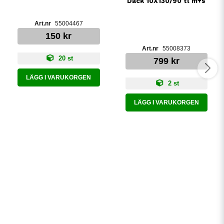
Däck 10X130/90 tl m+s
55004467
150 kr
55008373
20 st
799 kr
LÄGG I VARUKORGEN
2 st
LÄGG I VARUKORGEN