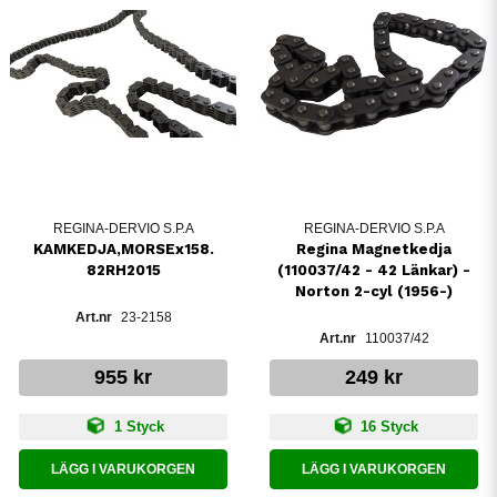
REGINA-DERVIO S.P.A
REGINA-DERVIO S.P.A
KAMKEDJA,MORSEx158.
Regina Magnetkedja
82RH2015
(110037/42 - 42 Länkar) -
Norton 2-cyl (1956-)
23-2158
110037/42
955 kr
249 kr
1 Styck
16 Styck
LÄGG I VARUKORGEN
LÄGG I VARUKORGEN