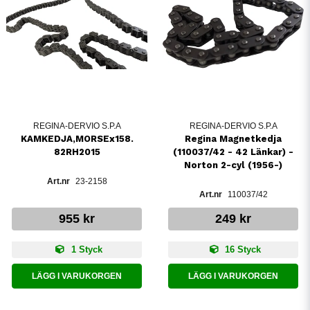
REGINA-DERVIO S.P.A
REGINA-DERVIO S.P.A
KAMKEDJA,MORSEx158.
Regina Magnetkedja
82RH2015
(110037/42 - 42 Länkar) -
Norton 2-cyl (1956-)
23-2158
110037/42
955 kr
249 kr
1 Styck
16 Styck
LÄGG I VARUKORGEN
LÄGG I VARUKORGEN