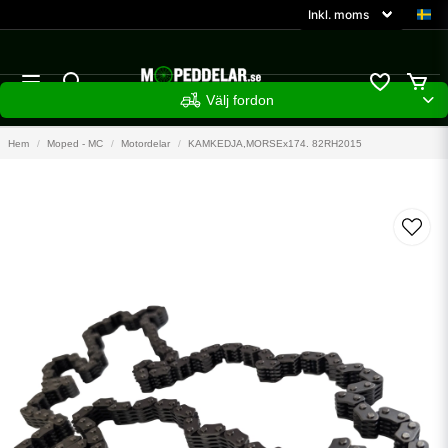
Välj fordon
Hem
Moped - MC
Motordelar
KAMKEDJA,MORSEx174. 82RH2015