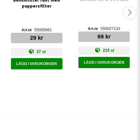
Bensinfilter runt med
pappersfilter
550027133
55005861
69 kr
29 kr
219 st
27 st
LÄGG I VARUKORGEN
LÄGG I VARUKORGEN