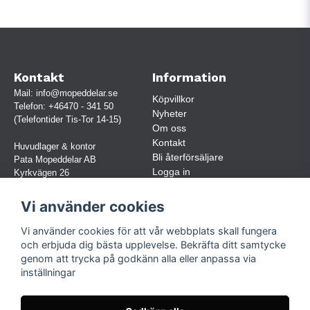
Kontakt
Information
Mail:
info@mopeddelar.se
Köpvillkor
Telefon:
+46470 - 341 50
Nyheter
(Telefontider Tis-Tor 14-15)
Om oss
Kontakt
Huvudlager & kontor
Bli återförsäljare
Pata Mopeddelar AB
Logga in
Kyrkvägen 26
362 58 LINNERYD
(OBS. Endast förbokade besök)
Vi använder cookies
Org.nr:
559030-5248
Vi använder cookies för att vår webbplats skall fungera
Jur. namn: Pata Mopeddelar AB
och erbjuda dig bästa upplevelse. Bekräfta ditt samtycke
genom att trycka på godkänn alla eller anpassa via
inställningar
Följ oss
Facebook