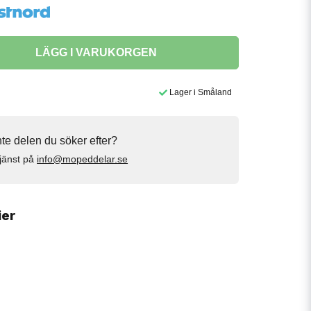
LÄGG I VARUKORGEN
Lager i Småland
inte delen du söker efter?
jänst på
info@mopeddelar.se
ier