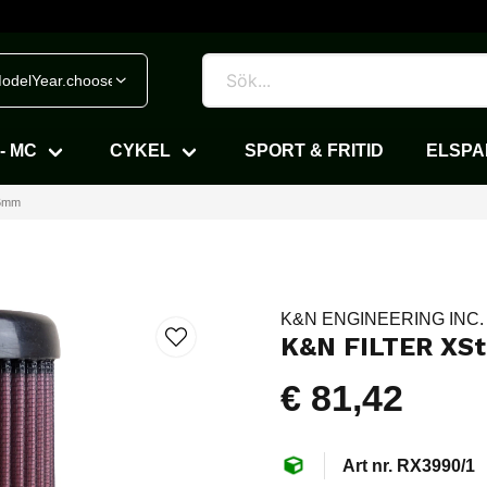
odelYear.chooseVehicle
- MC
CYKEL
SPORT & FRITID
ELSP
76mm
K&N ENGINEERING INC.
K&N FILTER XS
€ 81,42
RX3990/1