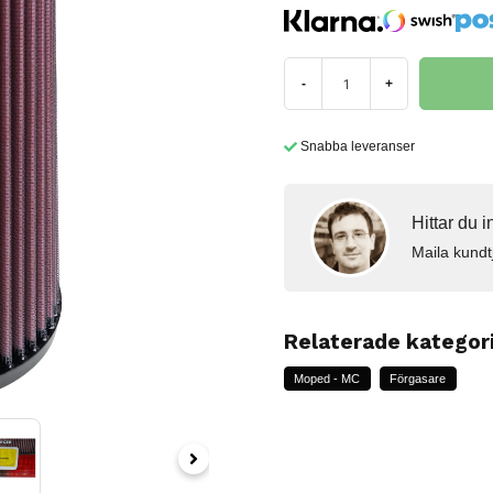
-
+
Snabba leveranser
Hittar du 
Maila kundt
Relaterade kategor
Moped - MC
Förgasare