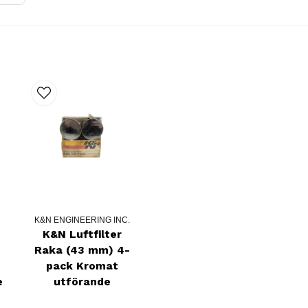
K&N ENGINEERING INC.
K&N Luftfilter
Raka (43 mm) 4-
pack Kromat
e
utförande