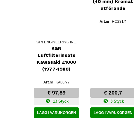
(40 mm) Kromat
utförande
RC231/4
K&N ENGINEERING INC.
K&N
Luftfilterinsats
Kawasaki Z1000
(1977-1980)
KA80/77
€ 97,89
€ 200,7
13 Styck
3 Styck
LÄGG I VARUKORGEN
LÄGG I VARUKORGEN