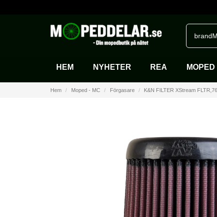
brandM
HEM
NYHETER
REA
MOPED 
Hem
Moped - MC
Förgasare
K&N FILTER XStream FLTR,