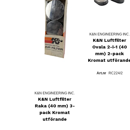
K&N ENGINEERING INC.
K&N Luftfilter
Ovala 2-i-1 (40
mm) 2-pack
Kromat utförand
RC224/2
K&N ENGINEERING INC.
K&N Luftfilter
Raka (40 mm) 3-
pack Kromat
utförande