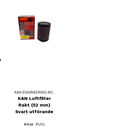
e
K&N ENGINEERING INC.
K&N Luftfilter
Rakt (52 mm)
Svart utförande
RU51