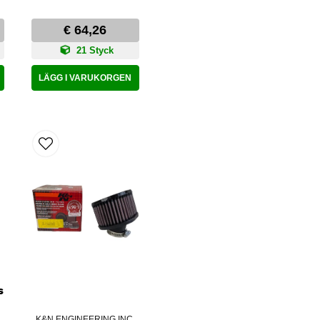
€ 64,26
21 Styck
LÄGG I VARUKORGEN
s
K&N ENGINEERING INC.