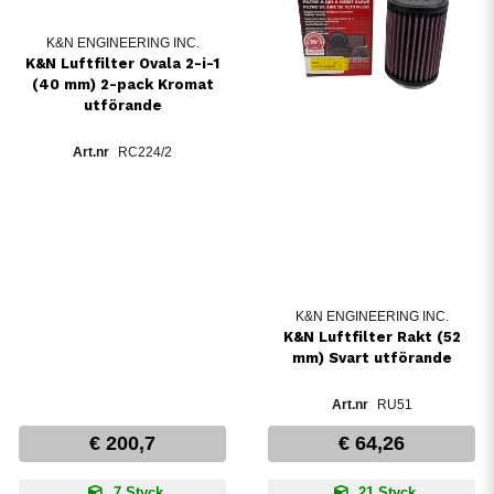
K&N ENGINEERING INC.
K&N Luftfilter Ovala 2-i-1
(40 mm) 2-pack Kromat
utförande
RC224/2
K&N ENGINEERING INC.
K&N Luftfilter Rakt (52
mm) Svart utförande
RU51
€ 200,7
€ 64,26
7 Styck
21 Styck