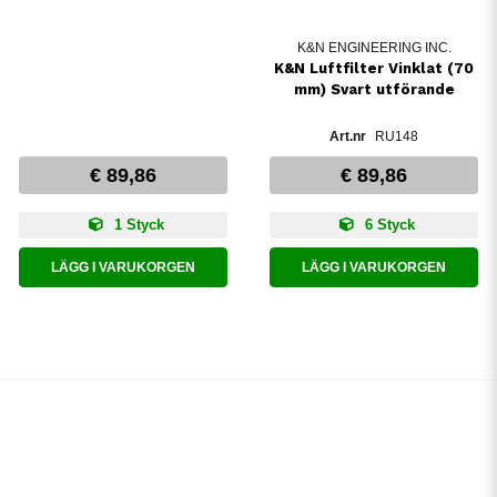
K&N ENGINEERING INC.
K&N Luftfilter Vinklat (70
mm) Svart utförande
RU148
€ 89,86
€ 89,86
1 Styck
6 Styck
LÄGG I VARUKORGEN
LÄGG I VARUKORGEN