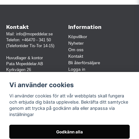
Kontakt
Information
Mail:
info@mopeddelar.se
Köpvillkor
Telefon:
+46470 - 341 50
Nyheter
(Telefontider Tis-Tor 14-15)
Om oss
Kontakt
Huvudlager & kontor
Bli återförsäljare
Pata Mopeddelar AB
Logga in
Kyrkvägen 26
362 58 LINNERYD
(OBS. Endast förbokade besök)
Vi använder cookies
Org.nr:
559030-5248
Vi använder cookies för att vår webbplats skall fungera
Jur. namn: Pata Mopeddelar AB
och erbjuda dig bästa upplevelse. Bekräfta ditt samtycke
genom att trycka på godkänn alla eller anpassa via
inställningar
Följ oss
Facebook
Godkänn alla
Instagram