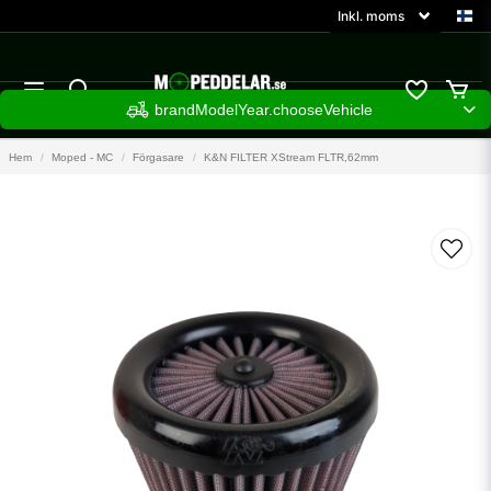
brandModelYear.chooseVehicle
Hem
Moped - MC
Förgasare
K&N FILTER XStream FLTR,62mm