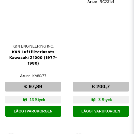
RC231/4
K&N ENGINEERING INC.
K&N Luftfilterinsats
Kawasaki Z1000 (1977-
1980)
KA80/77
€ 97,89
€ 200,7
13 Styck
3 Styck
LÄGG I VARUKORGEN
LÄGG I VARUKORGEN