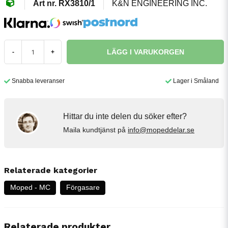
RX3810/1
K&N ENGINEERING INC.
LÄGG I VARUKORGEN
-
+
Snabba leveranser
Lager i Småland
Hittar du inte delen du söker efter?
Maila kundtjänst på
info@mopeddelar.se
Relaterade kategorier
Moped - MC
Förgasare
Relaterade produkter