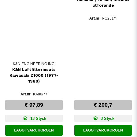
utförande
RC231/4
K&N ENGINEERING INC.
K&N Luftfilterinsats
Kawasaki Z1000 (1977-
1980)
KA80/77
€ 97,89
€ 200,7
13 Styck
3 Styck
LÄGG I VARUKORGEN
LÄGG I VARUKORGEN