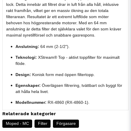
lock. Detta innebär att filtret drar in luft från alla håll, inklusive
rakt framifrån, vilket ger en massiv ökning av den totala
filterarean. Resultatet är ett extremt luftflöde som möter
behoven hos högpresterande motorer. Med en 64 mm
anslutning är detta filter det självklara valet för den som kräver
maximal syretillförsel och snabbare gasrespons.
Anslutning:
64 mm (2-1/2").
Teknologi:
XStream® Top - aktivt toppfilter för maximalt
flöde.
Design:
Konisk form med öppen filtertopp.
Egenskaper:
Överlägsen filtrering, tvättbart och byggt för
att hålla hela livet.
Modellnummer:
RX-4860 (RX-4860-1).
Relaterade kategorier
Moped - MC
Filter
Förgasare