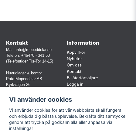
Kontakt
Information
Mail:
info@mopeddelar.se
Köpvillkor
Telefon:
+46470 - 341 50
Nyheter
(Telefontider Tis-Tor 14-15)
Om oss
Kontakt
Huvudlager & kontor
Bli återförsäljare
Pata Mopeddelar AB
Logga in
Kyrkvägen 26
362 58 LINNERYD
(OBS. Endast förbokade besök)
Vi använder cookies
Org.nr:
559030-5248
Vi använder cookies för att vår webbplats skall fungera
Jur. namn: Pata Mopeddelar AB
och erbjuda dig bästa upplevelse. Bekräfta ditt samtycke
genom att trycka på godkänn alla eller anpassa via
inställningar
Följ oss