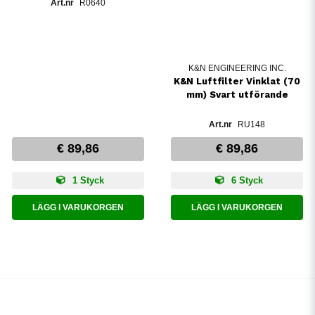
R0640
K&N ENGINEERING INC.
K&N Luftfilter Vinklat (70
mm) Svart utförande
RU148
€ 89,86
€ 89,86
1 Styck
6 Styck
LÄGG I VARUKORGEN
LÄGG I VARUKORGEN