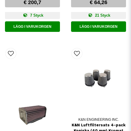
€ 200,7
€ 64,26
7 Styck
21 Styck
LÄGG I VARUKORGEN
LÄGG I VARUKORGEN
K&N ENGINEERING INC.
K&N Luftfiltersats 4-pack
Koniska (40 mm) Kromat