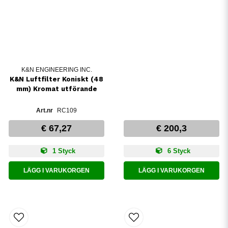
K&N ENGINEERING INC.
K&N Luftfilter Koniskt (48
mm) Kromat utförande
RC109
€ 67,27
€ 200,3
1 Styck
6 Styck
LÄGG I VARUKORGEN
LÄGG I VARUKORGEN