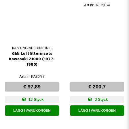
RC231/4
K&N ENGINEERING INC.
K&N Luftfilterinsats
Kawasaki Z1000 (1977-
1980)
KA80/77
€ 97,89
€ 200,7
13 Styck
3 Styck
LÄGG I VARUKORGEN
LÄGG I VARUKORGEN