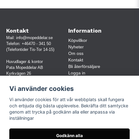
Kontakt
Information
Mail:
info@mopeddelar.se
Köpvillkor
Telefon:
+46470 - 341 50
Nyheter
(Telefontider Tis-Tor 14-15)
Om oss
Kontakt
Huvudlager & kontor
Bli återförsäljare
Pata Mopeddelar AB
Logga in
Kyrkvägen 26
362 58 LINNERYD
(OBS. Endast förbokade besök)
Vi använder cookies
Org.nr:
559030-5248
Vi använder cookies för att vår webbplats skall fungera
Jur. namn: Pata Mopeddelar AB
och erbjuda dig bästa upplevelse. Bekräfta ditt samtycke
genom att trycka på godkänn alla eller anpassa via
inställningar
Följ oss
Facebook
Godkänn alla
Instagram