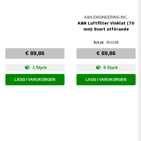
K&N ENGINEERING INC.
K&N Luftfilter Vinklat (70
mm) Svart utförande
RU148
€ 89,86
€ 89,86
1 Styck
6 Styck
LÄGG I VARUKORGEN
LÄGG I VARUKORGEN