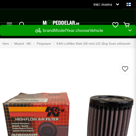
brandModelYear.chooseVehicle
Hem
Moped - MC
Förgasare
K&N Luftfilter Rakt (38 mm) 102 lång Svart utförande